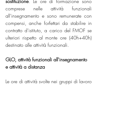
sostituzione
. Le ore di formazione sono 
comprese nelle attività funzionali 
all’insegnamento e sono remunerate con 
compensi, anche forfettari da stabilire in 
contratto d’istituto, a carico del FMOF se 
ulteriori rispetto al monte ore (40h+40h) 
destinato alle attività funzionali.
GLO, attività funzionali all'insegnamento 
e attività a distanza
Le ore di attività svolte nei gruppi di lavoro 
operativo per l’inclusione (GLO) sono 
comprese nel monte ore (40h) previste per 
le attività collegiali dei consigli di classe, 
di interclasse e di intersezione. Inoltre con 
regolamento d’Istituto è possibile 
prevedere lo s
volgimento a distanza delle 
attività funzionali all’insegnamento che 